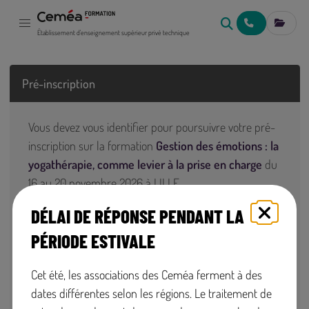
NOUS CONTACT
MES IN
Établissement d'enseignement supérieur privé technique
Pré-inscription
Vous devez vous identifier pour poursuivre votre pré-
inscription sur la formation
Gestion des émotions : la
yogathérapie, comme levier à la prise en charge
du
16 au 20 novembre 2026 à LILLE.
DÉLAI DE RÉPONSE PENDANT LA
Adresse mail
PÉRIODE ESTIVALE
Cet été, les associations des Ceméa ferment à des
Me connecter
dates différentes selon les régions. Le traitement de