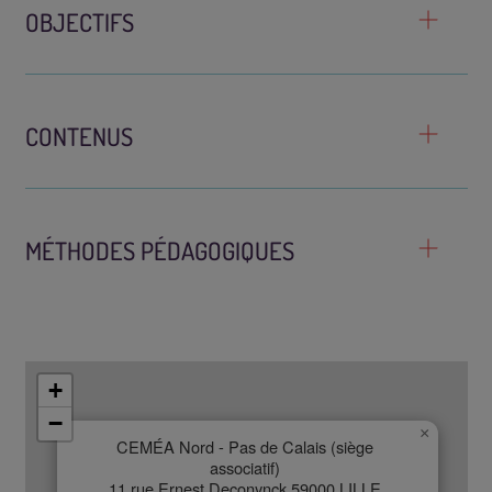
OBJECTIFS
CONTENUS
MÉTHODES PÉDAGOGIQUES
+
−
×
CEMÉA Nord - Pas de Calais (siège
associatif)
11 rue Ernest Deconynck 59000 LILLE