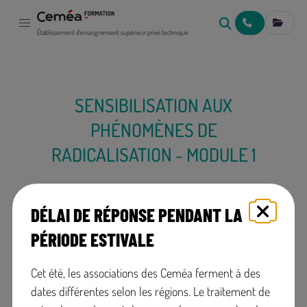
NOUS CONTACT
MES IN
Établissement d'enseignement supérieur privé technique
SENSIBILISATION AUX
PHÉNOMÈNES DE
RADICALISATION - MODULE 1
DÉLAI DE RÉPONSE PENDANT LA
PÉRIODE ESTIVALE
Organisé par CEMÉA Nord - Pas de
Cet été, les associations des Ceméa ferment à des
Calais
dates différentes selon les régions. Le traitement de