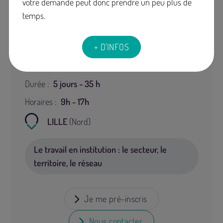
votre demande peut donc prendre un peu plus de
temps.
+ D'INFOS
Dates :
23/11/2026 à 09h00 au 27/11/2026 à
17h00
Durée :
5 jours - 35 h
Horaires :
9h - 17h
LILLE
(Nord)
Le travail en institution : le secteur, le
territoire, le réseau
Je me pré-inscris
Nous contacter