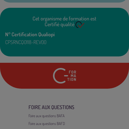
Cet organisme de formation est
Certifié qualité
N° Certification Qualiopi
CPSRNCQ0118-REV00
24 rue Marc Seguin
7
FOIRE AUX QUESTIONS
Foire aux questions BAFA
Foire aux questions BAFD