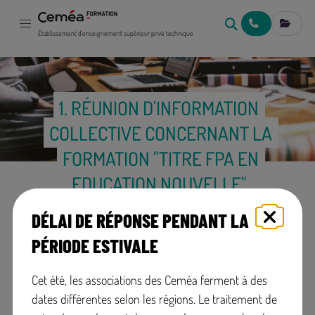
NOUS CONTACT
MES IN
Établissement d'enseignement supérieur privé technique
1. RÉUNION D'INFORMATION
COLLECTIVE CONCERNANT LA
FORMATION "TITRE FPA EN
EDUCATION NOUVELLE"
DÉLAI DE RÉPONSE PENDANT LA
PÉRIODE ESTIVALE
Cet été, les associations des Ceméa ferment à des
Adresse mail de l'organisateur:
admin-
dates différentes selon les régions. Le traitement de
cfen@cemea.asso.fr