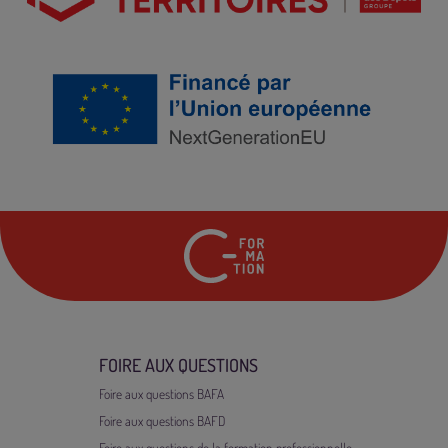
24 rue Marc Seguin
7
FOIRE AUX QUESTIONS
Foire aux questions BAFA
Foire aux questions BAFD
Foire aux questions de la formation professionnelle