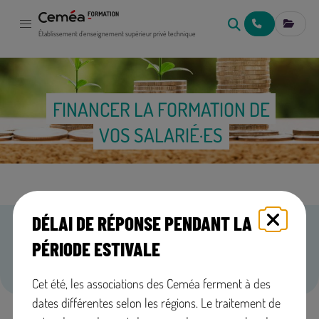
NOUS CONTACT
MES IN
Établissement d'enseignement supérieur privé technique
FINANCER LA FORMATION DE
VOS SALARIÉ·ES
DÉLAI DE RÉPONSE PENDANT LA
EN BREF
PÉRIODE ESTIVALE
Découvrez tous les dispositifs d’aide à la formation pour les
employeurs et employeuses.
Cet été, les associations des Ceméa ferment à des
dates différentes selon les régions. Le traitement de