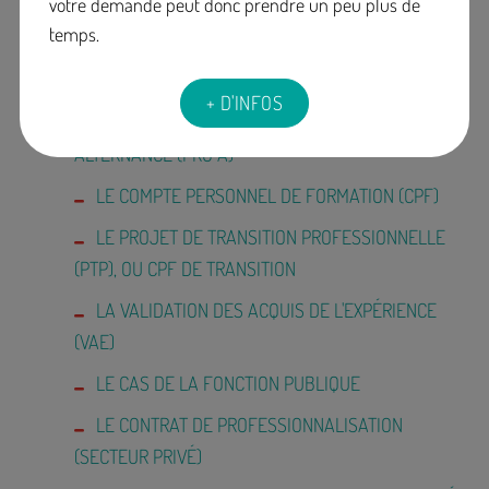
votre demande peut donc prendre un peu plus de
L'OPCO, VOTRE PARTENAIRE PRIVILÉGIÉ DU
temps.
SECTEUR PRIVÉ
LE PLAN DE DÉVELOPPEMENT DE COMPÉTENCES
+ D'INFOS
LA RECONVERSION OU PROMOTION PAR
ALTERNANCE (PRO A)
LE COMPTE PERSONNEL DE FORMATION (CPF)
LE PROJET DE TRANSITION PROFESSIONNELLE
(PTP), OU CPF DE TRANSITION
LA VALIDATION DES ACQUIS DE L'EXPÉRIENCE
(VAE)
LE CAS DE LA FONCTION PUBLIQUE
LE CONTRAT DE PROFESSIONNALISATION
(SECTEUR PRIVÉ)