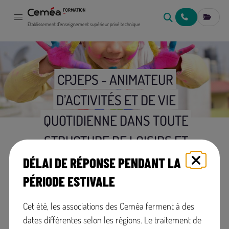
NOUS CONTACT
MES IN
Établissement d'enseignement supérieur privé technique
CPJEPS - ANIMATEUR
D’ACTIVITÉS ET DE VIE
QUOTIDIENNE DANS TOUTE
STRUCTURE DE LOISIRS ET
D’ANIMATION SOCIOCULTURELLE
DÉLAI DE RÉPONSE PENDANT LA
PÉRIODE ESTIVALE
du 12 novembre 2026 au 7
décembre 2027
Cet été, les associations des Ceméa ferment à des
dates différentes selon les régions. Le traitement de
LIMOGES (Haute Vienne)