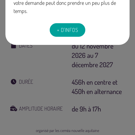
votre demande peut donc prendre un peu plus de
temps.
+ D'INFOS
du 12 novembre
DATES
2026 au 7
décembre 2027
456h en centre et
DURÉE
450h en alternance
de 9h à 17h
AMPLITUDE HORAIRE
organisé par les ceméa nouvelle aquitaine