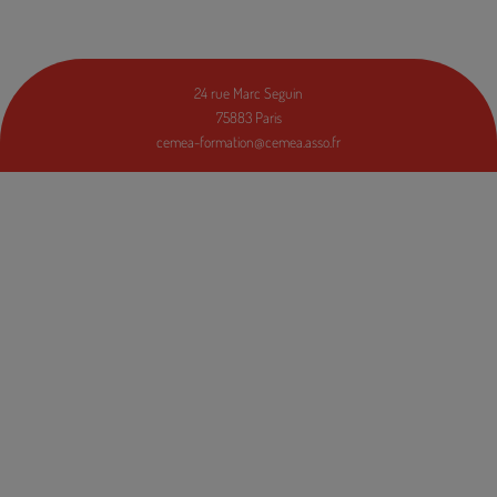
24 rue Marc Seguin
75883 Paris
cemea-formation@cemea.asso.fr