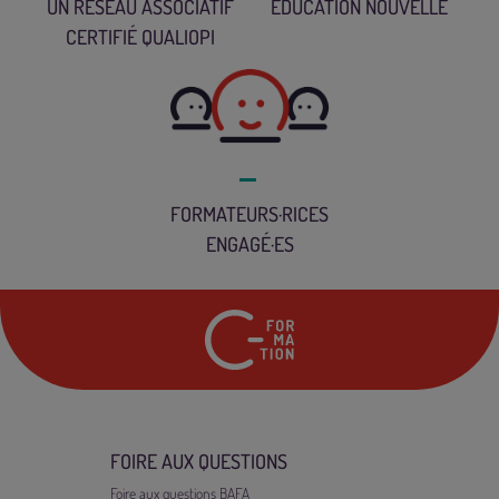
UN RÉSEAU ASSOCIATIF
ÉDUCATION NOUVELLE
CERTIFIÉ QUALIOPI
FORMATEURS·RICES
ENGAGÉ·ES
24 rue Marc Seguin
7
FOIRE AUX QUESTIONS
Foire aux questions BAFA