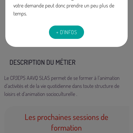
votre demande peut donc prendre un peu plus de
l'apprentissage, VAE
et à distance
temps.
possible
Code RNCP: 39927
Code Certif Info: 117918
+ D'INFOS
DESCRIPTION DU MÉTIER
Le CPJEPS AAVQ SLAS permet de se former à l’animation
d’activités et de la vie quotidienne dans toute structure de
loisirs et d’animation socioculturelle .
Les prochaines sessions de
formation