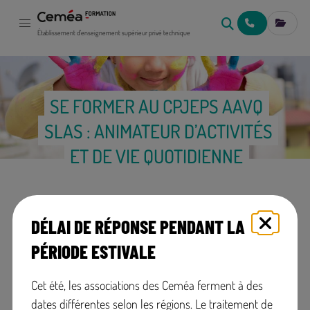
NOUS CONTACT
MES IN
Établissement d'enseignement supérieur privé technique
SE FORMER AU CPJEPS AAVQ
SLAS : ANIMATEUR D’ACTIVITÉS
ET DE VIE QUOTIDIENNE
DÉLAI DE RÉPONSE PENDANT LA
PÉRIODE ESTIVALE
Diplôme de niveau 3
Formation initiale ou
formation continue
Cet été, les associations des Ceméa ferment à des
dates différentes selon les régions. Le traitement de
Ouvert à
+
En présentiel