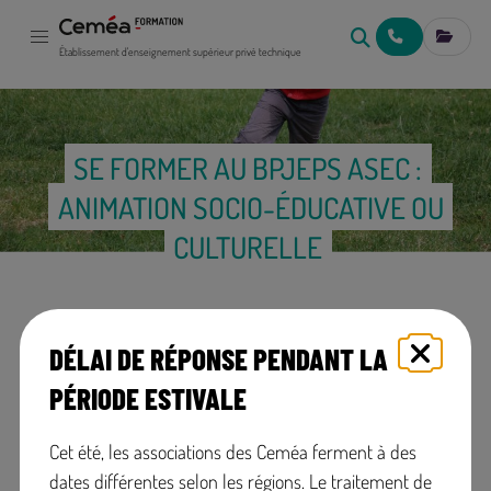
NOUS CONTACT
MES IN
Établissement d'enseignement supérieur privé technique
SE FORMER AU BPJEPS ASEC :
ANIMATION SOCIO-ÉDUCATIVE OU
CULTURELLE
DÉLAI DE RÉPONSE PENDANT LA
PÉRIODE ESTIVALE
Diplôme de niveau 4
Formation initiale ou
formation continue
Cet été, les associations des Ceméa ferment à des
dates différentes selon les régions. Le traitement de
Ouvert à
+
En présentiel