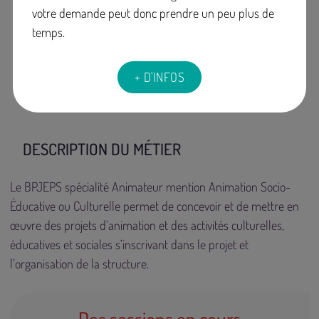
votre demande peut donc prendre un peu plus de
l'apprentissage, VAE
et à distance
temps.
possible
Code RNCP: 39926
Code Certif Info:
+ D'INFOS
117943
DESCRIPTION DU MÉTIER
Le BPJEPS spécialité Animateur mention Animation Socio-
Éducative ou Culturelle permet de concevoir et de mettre en
œuvre des projets d’animation et des activités culturelles,
éducatives et sociales s’inscrivant dans le projet et
l’organisation de la structure.
Des sessions en cours