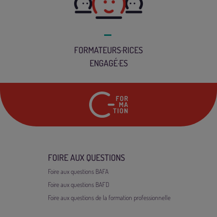
FORMATEURS·RICES
ENGAGÉ·ES
24 rue Marc Seguin
7
FOIRE AUX QUESTIONS
Foire aux questions BAFA
Foire aux questions BAFD
Foire aux questions de la formation professionnelle