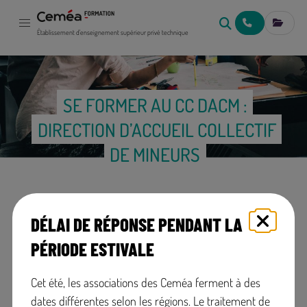
NOUS CONTACT
MES IN
Établissement d'enseignement supérieur privé technique
SE FORMER AU CC DACM :
DIRECTION D’ACCUEIL COLLECTIF
DE MINEURS
DÉLAI DE RÉPONSE PENDANT LA
PÉRIODE ESTIVALE
Formation initiale ou
+
En présentiel
formation continue
et à distance
Cet été, les associations des Ceméa ferment à des
dates différentes selon les régions. Le traitement de
Code RS: 5737
Code Certif Info: