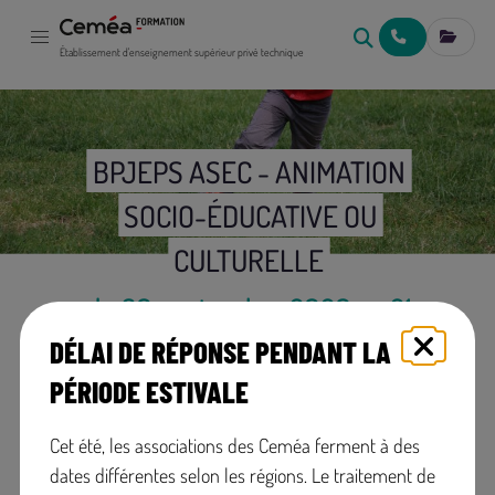
NOUS CONTACT
MES IN
Établissement d'enseignement supérieur privé technique
BPJEPS ASEC - ANIMATION
SOCIO-ÉDUCATIVE OU
CULTURELLE
du 30 septembre 2026 au 21
DÉLAI DE RÉPONSE PENDANT LA
janvier 2028
PÉRIODE ESTIVALE
GUERET (Creuse)
Cet été, les associations des Ceméa ferment à des
dates différentes selon les régions. Le traitement de