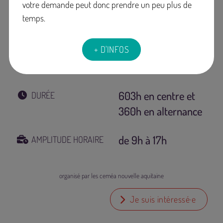
votre demande peut donc prendre un peu plus de
temps.
du 30 septembre
DATES
+ D'INFOS
2026 au 21 janvier
2028
603h en centre et
DURÉE
360h en alternance
de 9h à 17h
AMPLITUDE HORAIRE
organisé par les ceméa nouvelle aquitaine
Je suis intéressé·e