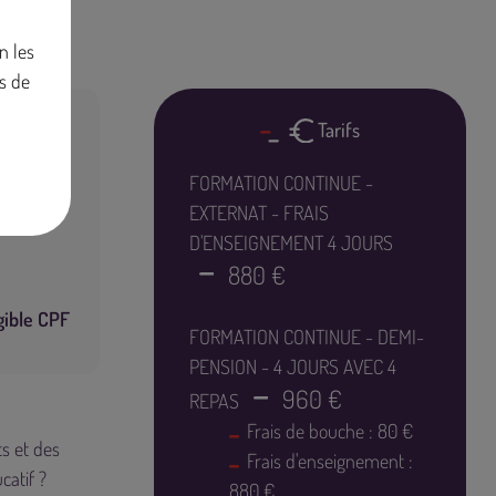
n les
s de
Tarifs
FORMATION CONTINUE -
EXTERNAT - FRAIS
D'ENSEIGNEMENT 4 JOURS
880 €
gible CPF
FORMATION CONTINUE - DEMI-
PENSION - 4 JOURS AVEC 4
960 €
REPAS
Frais de bouche : 80 €
ts et des
Frais d'enseignement :
catif ?
880 €