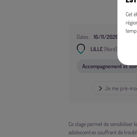
Cet é
régio
temp
Dates :
16/11/2026 à 09h00
LILLE
(Nord)
Accompagnement et soins 
Je me pré-insc
Ce stage permet de sensibiliser l
adolescent·es souffrant de troubl