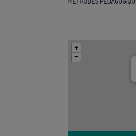
MÉTHODES PÉDAGOGIQU
+
−