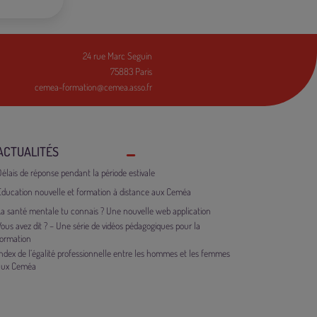
24 rue Marc Seguin
75883 Paris
cemea-formation@cemea.asso.fr
ACTUALITÉS
élais de réponse pendant la période estivale
Éducation nouvelle et formation à distance aux Ceméa
La santé mentale tu connais ? Une nouvelle web application
ous avez dit ? – Une série de vidéos pédagogiques pour la
formation
Index de l’égalité professionnelle entre les hommes et les femmes
aux Ceméa