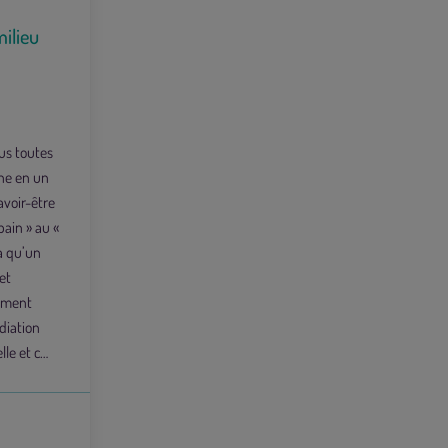
milieu
ous toutes
ine en un
avoir-être
bain » au «
 a qu’un
et
lément
iation
lle et c…