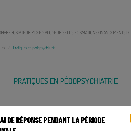
ON
PRESCRIPTEUR·RICE
EMPLOYEUR·SE
LES FORMATIONS
FINANCEMENTS
LE
nues
Pratiques en pédopsychiatrie
PRATIQUES EN PÉDOPSYCHIATRIE
AI DE RÉPONSE PENDANT LA PÉRIODE
Organisé par CEMÉA Nord - Pas de Calais
IVALE