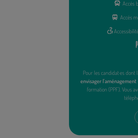
Accès 
Accès m
Accessibili
Pour les candidat·es dont l
envisager l'aménagement
formation (PPF). Vous ave
téléph