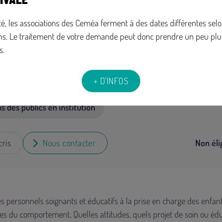
té, les associations des Ceméa ferment à des dates différentes selo
ns. Le traitement de votre demande peut donc prendre un peu plu
s.
 au 19/11/2026 à 17h00
Durée :
4 jours - 28 h
Horaires :
9h - 17h
+ D'INFOS
des publics en institution
ris
Nous contacter
Non éli
es personnels soignants et éducatifs à la prise en charge des enfan
es du comportement. Quelles attitudes, quels projet de soin ou édu