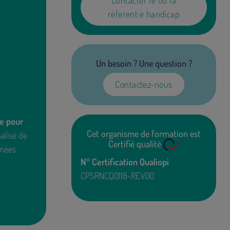
Contacter le ou la
réferent·e handicap
Un besoin ? Une question ?
Contactez-nous
le pour
Cet organisme de formation est
nalisé de
Certifié qualité
nnées
N° Certification Qualiopi
CPSRNCQ0118-REV00