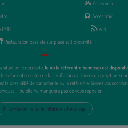
bus
Accès vélo
étro
Accès train
té PMR
Wifi
Restauration possible sur place et à proximité
a situation le nécessite,
le ou la référent·e handicap est disponib
de la formation et/ou de la certification à travers un projet person
z la possibilité de contacter le ou la référent·e, laissez vos coordo
oniques, il ou elle ne manquera pas de vous rappeler.
Contacter le ou la réferent·e handicap