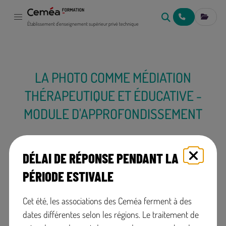
NOUS CONTACT
MES IN
Établissement d'enseignement supérieur privé technique
LA PHOTO COMME MÉDIATION
THÉRAPEUTIQUE ET ÉDUCATIVE -
MODULE D'APPROFONDISSEMENT
DÉLAI DE RÉPONSE PENDANT LA
PÉRIODE ESTIVALE
Organisé par CEMÉA Nord - Pas de
Cet été, les associations des Ceméa ferment à des
Calais
dates différentes selon les régions. Le traitement de