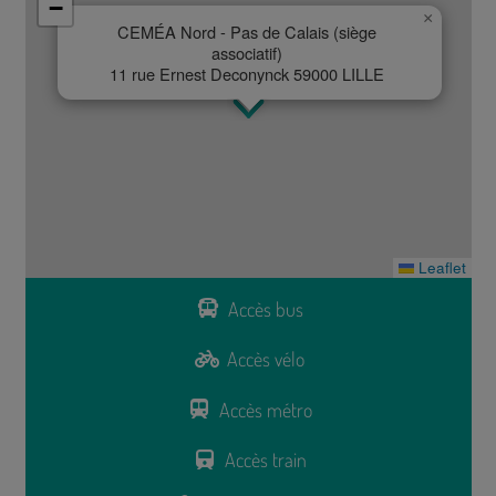
−
×
CEMÉA Nord - Pas de Calais (siège
associatif)
11 rue Ernest Deconynck 59000 LILLE
Leaflet
Accès bus
Accès vélo
Accès métro
Accès train