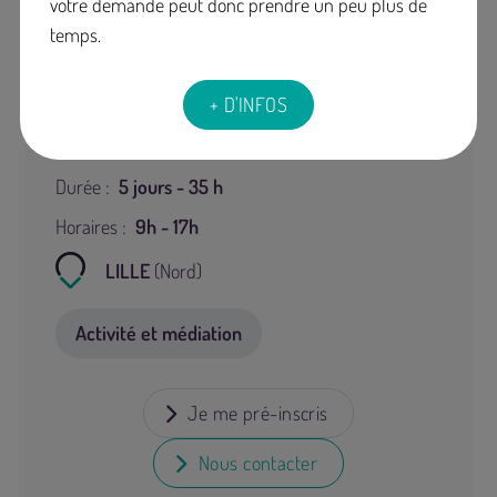
votre demande peut donc prendre un peu plus de
temps.
+ D'INFOS
Dates :
14/09/2026 à 09h00 au 18/09/2026 à
17h00
Durée :
5 jours - 35 h
Horaires :
9h - 17h
LILLE
(Nord)
Activité et médiation
Je me pré-inscris
Nous contacter