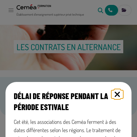
NOUS CONTACT
MES IN
Établissement d'enseignement supérieur privé technique
LES CONTRATS EN ALTERNANCE
EN BREF
DÉLAI DE RÉPONSE PENDANT LA
Découvrez les aides liées aux contrats en alternance quel
que soit votre statut.
PÉRIODE ESTIVALE
Cet été, les associations des Ceméa ferment à des
LE CONTRAT DE PROFESSIONNALISATION
dates différentes selon les régions. Le traitement de