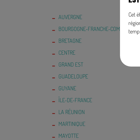
Cet é
AUVERGNE
régio
BOURGOGNE-FRANCHE-COMTÉ
temp
BRETAGNE
CENTRE
GRAND EST
GUADELOUPE
GUYANE
ÎLE-DE-FRANCE
LA RÉUNION
MARTINIQUE
MAYOTTE