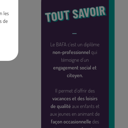
TOUT SAVOIR
n les
s de
Le BAFA c’est un diplôme
non-professionnel
qui
témoigne d’un
engagement social et
citoyen.
Il permet d’offrir des
vacances et des loisirs
de qualité
aux enfants et
aux jeunes en animant de
façon occasionnelle
des