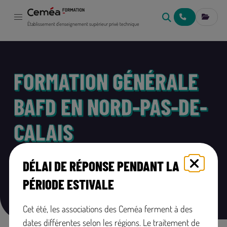
NOUS CONTACT
MES IN
Établissement d'enseignement supérieur privé technique
FORMATION GÉNÉRALE
BAFD EN NORD-PAS-DE-
CALAIS
DÉLAI DE RÉPONSE PENDANT LA
Découvrez toutes les formations générales BAFD en Nord-
PÉRIODE ESTIVALE
Pas-de-Calais : Nord et Pas-de-Calais.
Cet été, les associations des Ceméa ferment à des
dates différentes selon les régions. Le traitement de