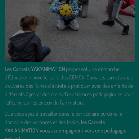
Les Carnets YAK'ANIMATION
proposent une démarche
d'Éducation nouvelle, celle des CEMÉA. Dans ces carnets vous
trouverez des fiches d’activité à pratiquer avec des enfants de
différents âges et des récits d’expériences pédagogiques pour
réfléchir sur les enjeux de l’animation.
Que vous ayez à travailler dans le périscolaire ou dans le
domaine des vacances et des loisirs,
les Carnets
YAK'ANIMATION vous accompagnent vers une pédagogie
active !