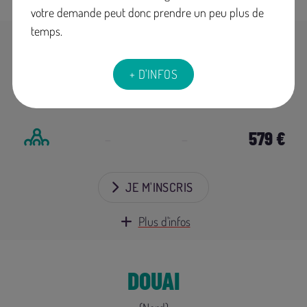
votre demande peut donc prendre un peu plus de
temps.
LILLE
+ D'INFOS
(Nord)
du 17 au 25 octobre 2026
-
-
579 €
JE M'INSCRIS
Plus d'infos
DOUAI